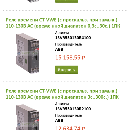
Реле времени CT-VWE (с проскальз. при замык.)
110-130В АС (време нной диапазон 0,3с..30с.) 1ПК
Артикул
1SVR550130R4100
Производитель
ABB
15 158,55
Р
В корзину
Реле времени CT-VWE (с проскальз. при замык.)
110-130В АС (време нной диапазон 3с..300с.) 1ПК
Артикул
1SVR550130R2100
Производитель
ABB
12 634,74
Р