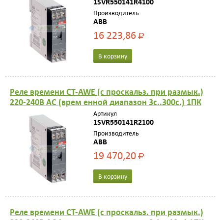
1SVR550141R4100
Производитель
ABB
16 223,86
Р
В корзину
Реле времени CT-AWE (с проскальз. при размык.)
220-240В AC (врем енной диапазон 3с..300с.) 1ПК
Артикул
1SVR550141R2100
Производитель
ABB
19 470,20
Р
В корзину
Реле времени CT-AWE (с проскальз. при размык.)