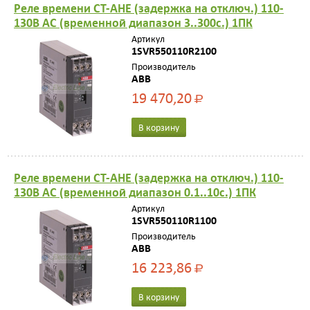
Реле времени CT-AHE (задержка на отключ.) 110-
130B AC (временной диапазон 3..300с.) 1ПК
Артикул
1SVR550110R2100
Производитель
ABB
19 470,20
Р
В корзину
Реле времени CT-AHE (задержка на отключ.) 110-
130B AC (временной диапазон 0.1..10с.) 1ПК
Артикул
1SVR550110R1100
Производитель
ABB
16 223,86
Р
В корзину