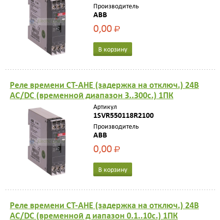
Производитель
ABB
0,00
Р
В корзину
Реле времени CT-AHE (задержка на отключ.) 24В
AC/DC (временной диапазон 3..300с.) 1ПК
Артикул
1SVR550118R2100
Производитель
ABB
0,00
Р
В корзину
Реле времени CT-AHE (задержка на отключ.) 24В
AC/DC (временной д иапазон 0.1..10с.) 1ПК