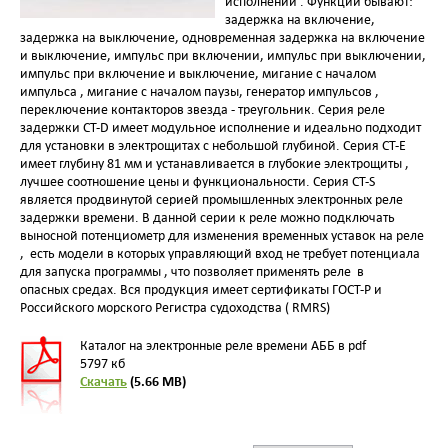
исполнении . Функции бывают:
задержка на включение,
задержка на выключение, одновременная задержка на включение
и выключение, импульс при включении, импульс при выключении,
импульс при включение и выключение, мигание с началом
импульса , мигание с началом паузы, генератор импульсов ,
переключение контакторов звезда - треугольник. Серия реле
задержки CT-D имеет модульное исполнение и идеально подходит
для установки в электрощитах с небольшой глубиной. Серия CT-E
имеет глубину 81 мм и устанавливается в глубокие электрощиты ,
лучшее соотношение цены и функциональности. Серия CT-S
является продвинутой серией промышленных электронных реле
задержки времени. В данной серии к реле можно подключать
выносной потенциометр для изменения временных уставок на реле
, есть модели в которых управляющий вход не требует потенциала
для запуска программы , что позволяет применять реле в
опасных средах. Вся продукция имеет сертификаты ГОСТ-Р и
Российского морского Регистра судоходства ( RMRS)
Каталог на электронные реле времени АББ в pdf
5797 кб
Скачать
(5.66 MB)