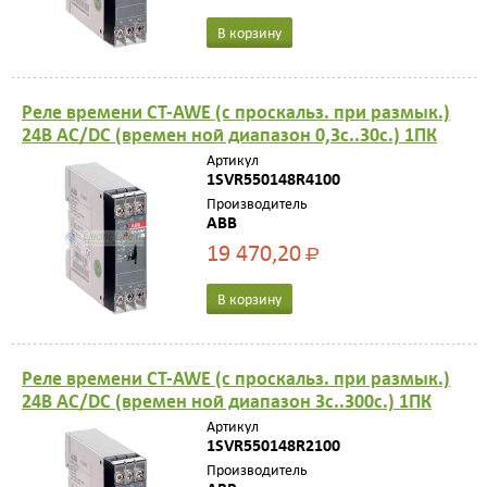
В корзину
Реле времени CT-AWE (с проскальз. при размык.)
24B AC/DС (времен ной диапазон 0,3с..30с.) 1ПК
Артикул
1SVR550148R4100
Производитель
ABB
19 470,20
Р
В корзину
Реле времени CT-AWE (с проскальз. при размык.)
24B AC/DС (времен ной диапазон 3с..300с.) 1ПК
Артикул
1SVR550148R2100
Производитель