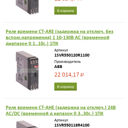
В корзину
Реле времени CT-ARE (задержка на отключ. без
вспом.напряжения) 1 10-130B AC (временной
диапазон 0,1..10с.) 1ПК
Артикул
1SVR550120R1100
Производитель
ABB
22 014,17
Р
В корзину
Реле времени CT-AHE (задержка на отключ.) 24В
AC/DC (временной д иапазон 0,3..30с.) 1ПК
Артикул
1SVR550118R4100