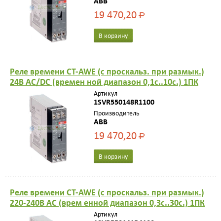
ABB
19 470,20
Р
В корзину
Реле времени CT-AWE (с проскальз. при размык.)
24B AC/DС (времен ной диапазон 0,1с..10с.) 1ПК
Артикул
1SVR550148R1100
Производитель
ABB
19 470,20
Р
В корзину
Реле времени CT-AWE (с проскальз. при размык.)
220-240В AC (врем енной диапазон 0,3с..30с.) 1ПК
Артикул