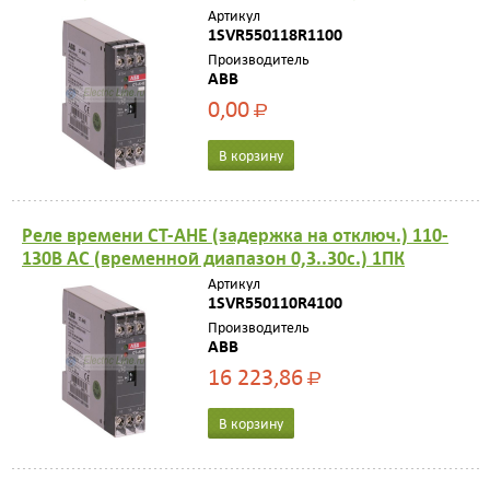
Артикул
1SVR550118R1100
Производитель
ABB
0,00
Р
В корзину
Реле времени CT-AHE (задержка на отключ.) 110-
130B AC (временной диапазон 0,3..30с.) 1ПК
Артикул
1SVR550110R4100
Производитель
ABB
16 223,86
Р
В корзину