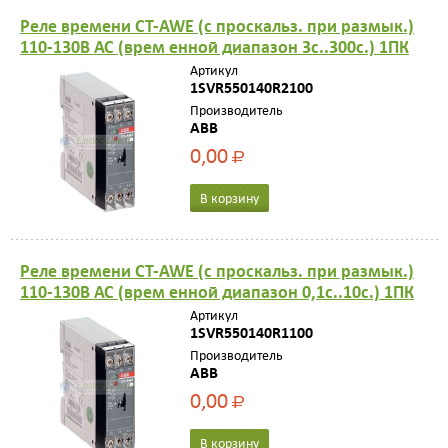
Реле времени CT-AWE (с проскальз. при размык.)
110-130В АС (врем енной диапазон 3с..300с.) 1ПК
Артикул
1SVR550140R2100
Производитель
ABB
0,00
Р
В корзину
Реле времени CT-AWE (с проскальз. при размык.)
110-130В АС (врем енной диапазон 0,1с..10с.) 1ПК
Артикул
1SVR550140R1100
Производитель
ABB
0,00
Р
В корзину