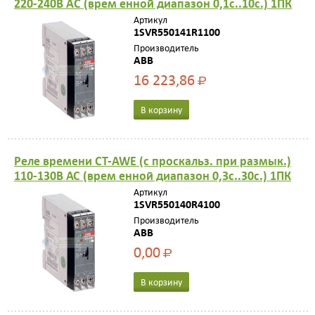
220-240В AC (врем енной диапазон 0,1с..10с.) 1ПК
Артикул
1SVR550141R1100
Производитель
ABB
16 223,86
Р
В корзину
Реле времени CT-AWE (с проскальз. при размык.)
110-130В АС (врем енной диапазон 0,3с..30с.) 1ПК
Артикул
1SVR550140R4100
Производитель
ABB
0,00
Р
В корзину