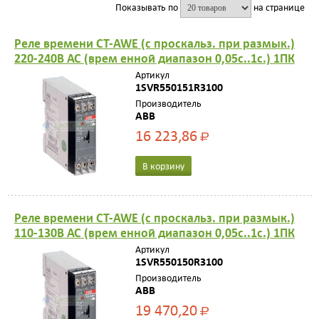
Показывать по
на странице
Реле времени CT-AWE (с проскальз. при размык.)
220-240В АС (врем енной диапазон 0,05с..1с.) 1ПК
Артикул
1SVR550151R3100
Производитель
ABB
16 223,86
Р
В корзину
Реле времени CT-AWE (с проскальз. при размык.)
110-130В АС (врем енной диапазон 0,05с..1с.) 1ПК
Артикул
1SVR550150R3100
Производитель
ABB
19 470,20
Р