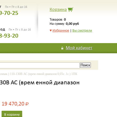
рг
Пн • Пт с 8 до 16
Корзина
9-70-25
0
Товаров:
0,00 руб
На сумму:
род
Пн • Пт с 8 до 16
♥
Избранное
|
Вы смотрели
8-93-20
Мой кабинет
мык.) 110-130В АС (врем енной диапазон 0,05с..1с.) 1ПК
130В АС (врем енной диапазон
19 470,20
Р
В корзину