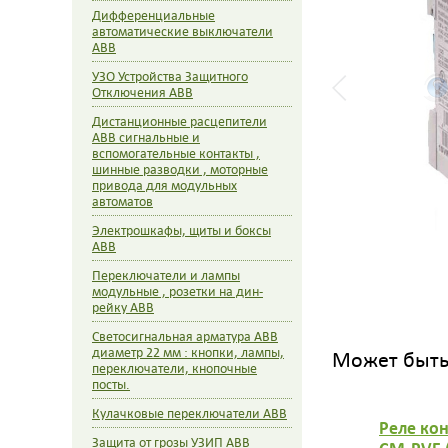
Дифференциальные
автоматические выключатели
ABB
УЗО Устройства Защитного
Отключения ABB
Дистанционные расцепители
ABB сигнальные и
вспомогательные контакты ,
шинные разводки , моторные
привода для модульных
автоматов
Электрошкафы, щиты и боксы
ABB
Переключатели и лампы
модульные , розетки на дин-
рейку ABB
Светосигнальная арматура ABB
диаметр 22 мм : кнопки, лампы,
Может быть 
переключатели, кнопочные
посты.
Кулачковые переключатели ABB
Реле ко
Защита от грозы УЗИП ABB