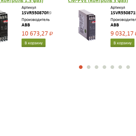
контроль 1,3 фаз)
CM-PVE (контроль 3 фаз)
ль Umin/max с
(контроль Umin/max L1- L2-
Артикул
Артикул
ю L-N 185..265В AC )
1SVR550870R9400
320-460В AC) 1НО контакт
1SVR550871
такт 1SVR550870R9400
1SVR550871R9500
Производитель
Производите
ABB
ABB
10 673,27
9 032,17
Р
В корзину
В корзину