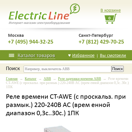
В корзине
0
Интернет-магазин электрооборудования
Москва
Санкт-Петербург
+7 (495) 944-32-25
+7 (812) 429-70-25
Каталог товаров
♥
Избранное
Вы смотрели
|
Поиск
Главная
→
Каталог
→
ABB
→
Реле задержки времени ABB
→ Реле времени
CT-AWE (с проскальз. при размык.) 220-240В AC (врем енной диапазон 0,3с..30с.)
1ПК
Реле времени CT-AWE (с проскальз. при
размык.) 220-240В AC (врем енной
диапазон 0,3с..30с.) 1ПК