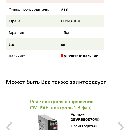
Фирма производитель:
ABB
Страна:
ГЕРМАНИЯ
Гарантия:
1 Год
Е.д.:
шт
уточняйте наличие
Наличие:
Может быть Вас также заинтересует
Реле контроля напряжения
CM-PVE (контроль 1,3 фаз)
(контроль Umin/max с
Артикул
нейтралью L-N 185..265В AC )
1SVR550870R9400
1НО контакт 1SVR550870R9400
Производитель