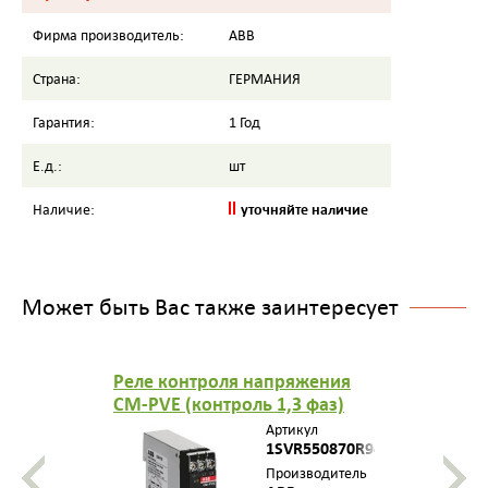
Фирма производитель:
ABB
Страна:
ГЕРМАНИЯ
Гарантия:
1 Год
Е.д.:
шт
уточняйте наличие
Наличие:
Может быть Вас также заинтересует
Реле контроля напряжения
CM-PVE (контроль 1,3 фаз)
(контроль Umin/max с
Артикул
нейтралью L-N 185..265В AC )
1SVR550870R9400
1НО контакт 1SVR550870R9400
Производитель