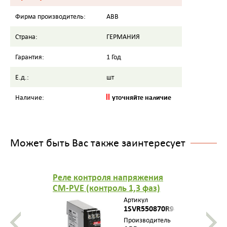
Фирма производитель:
ABB
Страна:
ГЕРМАНИЯ
Гарантия:
1 Год
Е.д.:
шт
уточняйте наличие
Наличие:
Может быть Вас также заинтересует
Реле контроля напряжения
CM-PVE (контроль 1,3 фаз)
(контроль Umin/max с
Артикул
нейтралью L-N 185..265В AC )
1SVR550870R9400
1НО контакт 1SVR550870R9400
Производитель