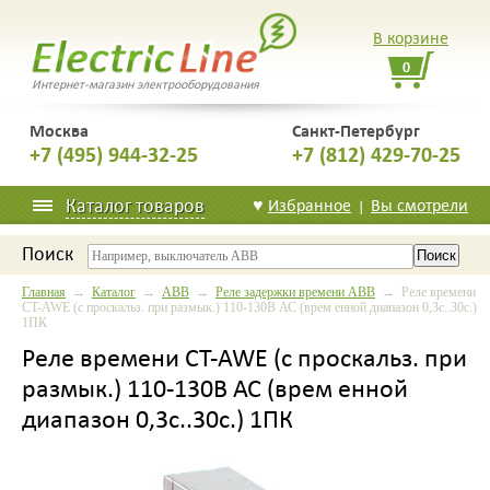
В корзине
0
Интернет-магазин электрооборудования
Москва
Санкт-Петербург
+7 (495) 944-32-25
+7 (812) 429-70-25
Каталог товаров
♥
Избранное
Вы смотрели
|
Поиск
Главная
→
Каталог
→
ABB
→
Реле задержки времени ABB
→ Реле времени
CT-AWE (с проскальз. при размык.) 110-130В АС (врем енной диапазон 0,3с..30с.)
1ПК
Реле времени CT-AWE (с проскальз. при
размык.) 110-130В АС (врем енной
диапазон 0,3с..30с.) 1ПК