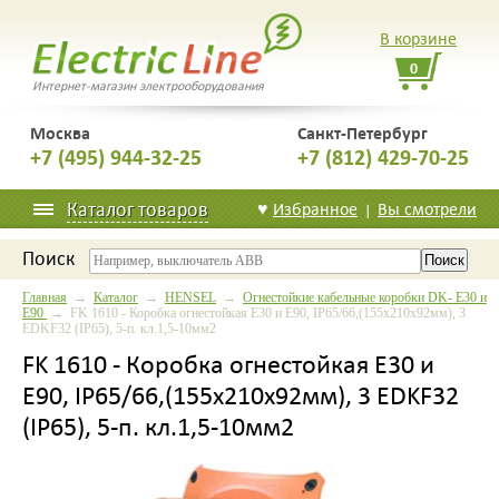
В корзине
0
Интернет-магазин электрооборудования
Москва
Санкт-Петербург
+7 (495) 944-32-25
+7 (812) 429-70-25
Каталог товаров
♥
Избранное
Вы смотрели
|
Поиск
Главная
→
Каталог
→
HENSEL
→
Огнестойкие кабельные коробки DK- E30 и
E90
→ FK 1610 - Коробка огнестойкая Е30 и Е90, IP65/66,(155х210х92мм), 3
EDKF32 (IP65), 5-п. кл.1,5-10мм2
FK 1610 - Коробка огнестойкая Е30 и
Е90, IP65/66,(155х210х92мм), 3 EDKF32
(IP65), 5-п. кл.1,5-10мм2