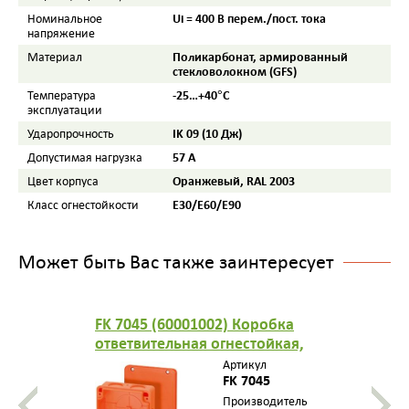
Ui = 400 В перем./пост. тока
Номинальное
напряжение
Поликарбонат, армированный
Материал
стекловолокном (GFS)
-25…+40°С
Температура
эксплуатации
IK 09 (10 Дж)
Ударопрочность
57 A
Допустимая нагрузка
Оранжевый, RAL 2003
Цвет корпуса
E30/E60/E90
Класс огнестойкости
Может быть Вас также заинтересует
FK 7045 (60001002) Коробка
ответвительная огнестойкая,
IP 65, размер 122х122х59, цв.
Артикул
оранжевый, 5-пол. клемма из
FK 7045
жаропрочной керамики 0,5-
Производитель