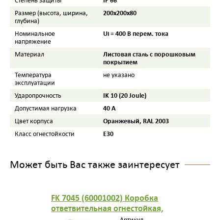
Степень защиты
200x200x80
Размер (высота, ширина,
глубина)
Ui = 400 В перем. тока
Номинальное
напряжение
Листовая сталь с порошковым
Материал
покрытием
Температура
не указано
эксплуатации
IK 10 (20 Joule)
Ударопрочность
40 A
Допустимая нагрузка
Оранжевый, RAL 2003
Цвет корпуса
E30
Класс огнестойкости
Может быть Вас также заинтересует
FK 7045 (60001002) Коробка
ответвительная огнестойкая,
IP 65, размер 122х122х59, цв.
Артикул