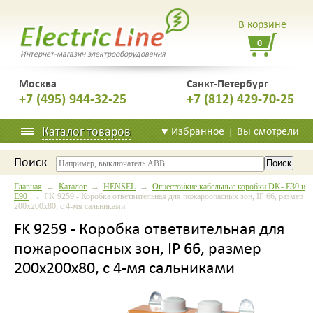
В корзине
0
Интернет-магазин электрооборудования
Москва
Санкт-Петербург
+7 (495) 944-32-25
+7 (812) 429-70-25
Каталог товаров
♥
Избранное
Вы смотрели
|
Поиск
Главная
→
Каталог
→
HENSEL
→
Огнестойкие кабельные коробки DK- E30 и
E90
→ FK 9259 - Коробка ответвительная для пожароопасных зон, IP 66, размер
200х200х80, с 4-мя сальниками
FK 9259 - Коробка ответвительная для
пожароопасных зон, IP 66, размер
200х200х80, с 4-мя сальниками