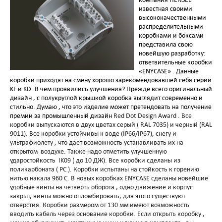
известная своими
высококачественными
распределительными
коробками и боксами
представила свою
новейшую разработку:
ответвительные коробки
«
ENYCASE
» . Данные
коробки приходят на смену хорошо зарекомендовавшей себя серии
KF и
KD
. В чем проявились улучшения? Прежде всего оригинальный
дизайн , с полукруглой крышкой коробка выглядит современно и
стильно. Думаю , что это изделие может претендовать на получение
премии за промышленный дизайн
Red Dot Design Award
. Все
коробки выпускаются в двух цветах серый ( RAL 7035) и черный (RAL
9011). Все коробки устойчивы к воде (IP66/IP67), снегу и
ультрафиолету , что дает возможность устанавливать их на
открытом
воздухе. Также надо отметить улучшенную
ударостойкость
IK09 ( до 10 ДЖ). Все коробки сделаны из
поликарбоната ( РС ). Коробки испытаны на стойкость к горению
нитью накала 960 С.
В новых коробках
ENYCASE
сделаны новейшие
удобные винты на четверть оборота , одно движение и корпус
закрыт, винты можно опломбировать, для этого существуют
отверстия.
Коробки размером от 130 мм имеют возможность
вводить кабель через основание коробки.
Если открыть коробку ,