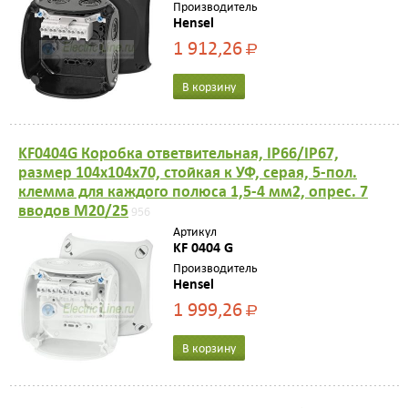
Производитель
Hensel
1 912,26
Р
В корзину
KF0404G Коробка ответвительная, IP66/IP67,
размер 104х104х70, стойкая к УФ, серая, 5-пол.
клемма для каждого полюса 1,5-4 мм2, опрес. 7
вводов M20/25
956
Артикул
KF 0404 G
Производитель
Hensel
1 999,26
Р
В корзину