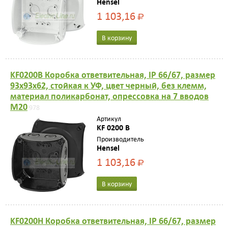
Hensel
1 103,16
Р
В корзину
KF0200B Коробка ответвительная, IP 66/67, размер
93х93х62, стойкая к УФ, цвет черный, без клемм,
материал поликарбонат, опрессовка на 7 вводов
M20
978
Артикул
KF 0200 B
Производитель
Hensel
1 103,16
Р
В корзину
KF0200H Коробка ответвительная, IP 66/67, размер