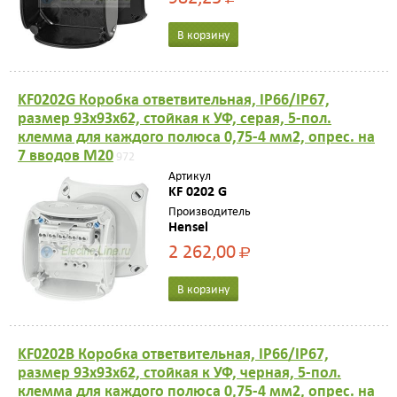
В корзину
KF0202G Коробка ответвительная, IP66/IP67,
размер 93х93х62, стойкая к УФ, серая, 5-пол.
клемма для каждого полюса 0,75-4 мм2, опрес. на
7 вводов M20
972
Артикул
KF 0202 G
Производитель
Hensel
2 262,00
Р
В корзину
KF0202B Коробка ответвительная, IP66/IP67,
размер 93х93х62, стойкая к УФ, черная, 5-пол.
клемма для каждого полюса 0,75-4 мм2, опрес. на