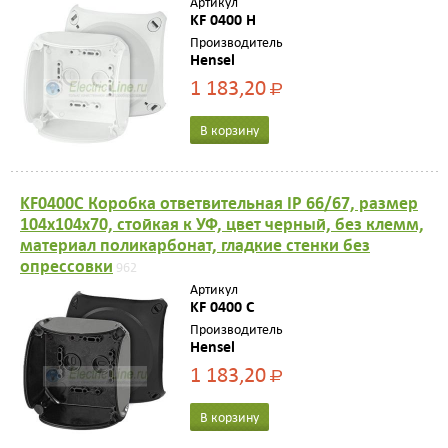
Артикул
KF 0400 H
Производитель
Hensel
1 183,20
Р
В корзину
KF0400C Коробка ответвительная IP 66/67, размер
104х104х70, стойкая к УФ, цвет черный, без клемм,
материал поликарбонат, гладкие стенки без
опрессовки
962
Артикул
KF 0400 C
Производитель
Hensel
1 183,20
Р
В корзину