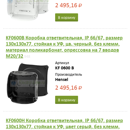
2 495,16
Р
В корзину
KF0600B Коробка ответвительная, IP 66/67, размер
130х130х77, стойкая к УФ, цв. черный, без клемм,
материал поликарбонат, опрессовка на 7 вводов
M20/32
948
Артикул
KF 0600 B
Производитель
Hensel
2 495,16
Р
В корзину
KF0600H Коробка ответвительная, IP 66/67, размер
130х130х77, стойкая к УФ, цвет серый, без клемм,