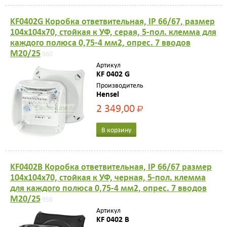
KF0402G Коробка ответвительная, IP 66/67, размер
104х104х70, стойкая к УФ, серая, 5-пол. клемма для
каждого полюса 0,75-4 мм2, опрес. 7 вводов
M20/25
960
Артикул
KF 0402 G
Производитель
Hensel
2 349,00
Р
В корзину
KF0402B Коробка ответвительная, IP 66/67 размер
104х104х70, стойкая к УФ, черная, 5-пол. клемма
для каждого полюса 0,75-4 мм2, опрес. 7 вводов
M20/25
958
Артикул
KF 0402 B