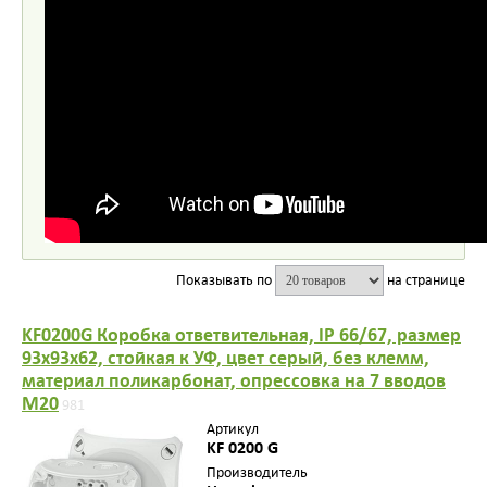
Показывать по
на странице
KF0200G Коробка ответвительная, IP 66/67, размер
93х93х62, стойкая к УФ, цвет серый, без клемм,
материал поликарбонат, опрессовка на 7 вводов
M20
981
Артикул
KF 0200 G
Производитель