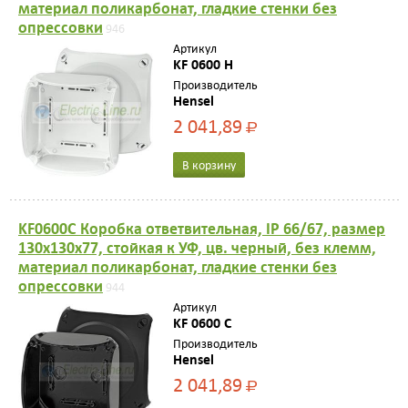
материал поликарбонат, гладкие стенки без
опрессовки
946
Артикул
KF 0600 H
Производитель
Hensel
2 041,89
Р
В корзину
KF0600C Коробка ответвительная, IP 66/67, размер
130х130х77, стойкая к УФ, цв. черный, без клемм,
материал поликарбонат, гладкие стенки без
опрессовки
944
Артикул
KF 0600 C
Производитель
Hensel
2 041,89
Р