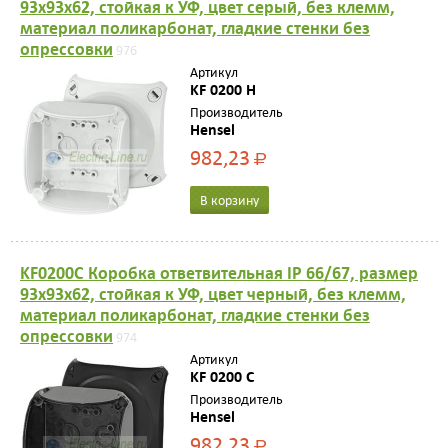
93х93х62, стойкая к УФ, цвет серый, без клемм,
материал поликарбонат, гладкие стенки без
опрессовки
976
Артикул
KF 0200 H
Производитель
Hensel
982,23
Р
В корзину
KF0200C Коробка ответвительная IP 66/67, размер
93х93х62, стойкая к УФ, цвет черный, без клемм,
материал поликарбонат, гладкие стенки без
опрессовки
974
Артикул
KF 0200 C
Производитель
Hensel
982,23
Р