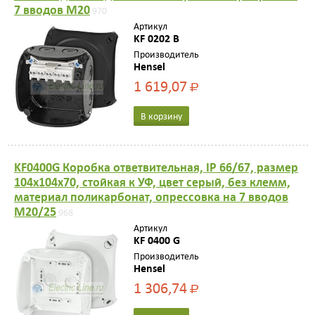
7 вводов M20
970
Артикул
KF 0202 B
Производитель
Hensel
1 619,07
Р
В корзину
KF0400G Коробка ответвительная, IP 66/67, размер
104х104х70, стойкая к УФ, цвет серый, без клемм,
материал поликарбонат, опрессовка на 7 вводов
M20/25
968
Артикул
KF 0400 G
Производитель
Hensel
1 306,74
Р