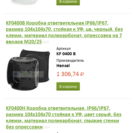
В корзину
KF0400B Коробка ответвительная IP66/IP67,
размер 104х104х70, стойкая к УФ, цв. черный, без
клемм, материал поликарбонат, опрессовка на 7
вводов M20/25
966
Артикул
KF 0400 B
Производитель
Hensel
1 306,74
Р
В корзину
KF0400H Коробка ответвительная, IP66/IP67,
размер 104х104х70 стойкая к УФ, цвет серый, без
клемм, материал поликарбонат, гладкие стенки
без опрессовки
964