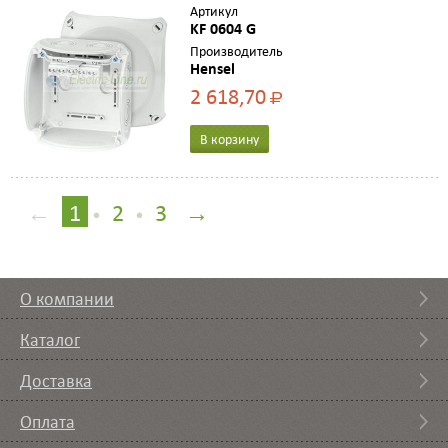
Артикул
KF 0604 G
Производитель
Hensel
2 618,70
Р
В корзину
←
1
2
3
→
•
•
О компании
Каталог
Доставка
Оплата