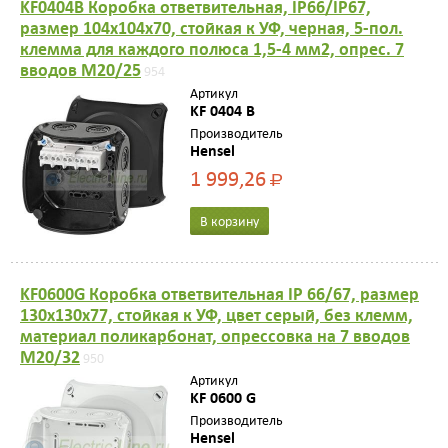
KF0404B Коробка ответвительная, IP66/IP67,
размер 104х104х70, стойкая к УФ, черная, 5-пол.
клемма для каждого полюса 1,5-4 мм2, опрес. 7
вводов M20/25
954
Артикул
KF 0404 B
Производитель
Hensel
1 999,26
Р
В корзину
KF0600G Коробка ответвительная IP 66/67, размер
130х130х77, стойкая к УФ, цвет серый, без клемм,
материал поликарбонат, опрессовка на 7 вводов
M20/32
950
Артикул
KF 0600 G
Производитель
Hensel