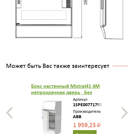
Может быть Вас также заинтересует
Бокс настенный Mistral41 4М
непрозрачная дверь , без
шины N/PE
Артикул
1SPE007717F0210
Производитель
ABB
1 959,23
Р