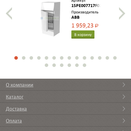
Артикул
1SPE007717F0210
Производитель
ABB
1 959,23
Р
В корзину
О компании
Каталог
Доставка
Оплата