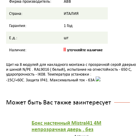
Фирма производитель:
ABB
Страна:
ИТАЛИЯ
Гарантия:
1 Год
Е.д.:
шт
уточняйте наличие
Наличие:
Щит на 8 модулей для накладного монтажа с прозрачной серой дверью
и шиной N/PE . RAL9016 ( белый), испытание на огнестойкость - 650 С,
ударопрочность - IK08. Температура установки :
-15C/+60C. Защита IP41. Максимальный ток - 63А
Может быть Вас также заинтересует
Бокс настенный Mistral41 4М
непрозрачная дверь , без
шины N/PE