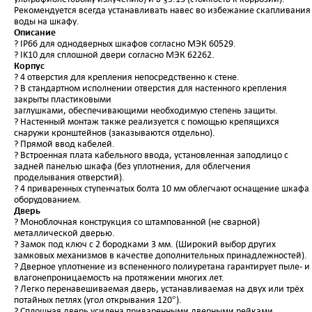
Рекомендуется всегда устанавливать навес во избежание скапливания
воды на шкафу.
Описание
? IP66 для однодверных шкафов согласно МЭК 60529.
? IK10 для сплошной двери согласно МЭК 62262.
Корпус
? 4 отверстия для крепления непосредственно к стене.
? В стандартном исполнении отверстия для настенного крепления
закрыты пластиковыми
заглушками, обеспечивающими необходимую степень защиты.
? Настенный монтаж также реализуется с помощью крепящихся
снаружи кронштейнов (заказываются отдельно).
? Прямой ввод кабелей.
? Встроенная плата кабельного ввода, установленная заподлицо с
задней панелью шкафа (без уплотнения, для облегчения
проделывания отверстий).
? 4 приваренных ступенчатых болта 10 мм облегчают оснащение шкафа
оборудованием.
Дверь
? Моноблочная конструкция со штампованной (не сварной)
металлической дверью.
? Замок под ключ с 2 бородками 3 мм. (Широкий выбор других
замковых механизмов в качестве дополнительных принадлежностей).
? Дверное уплотнение из вспененного полиуретана гарантирует пыле- и
влагонепроницаемость на протяжении многих лет.
? Легко перенавешиваемая дверь, устанавливаемая на двух или трёх
потайных петлях (угол открывания 120°).
? Сплошная дверь усилена приваренными дверными рейками,