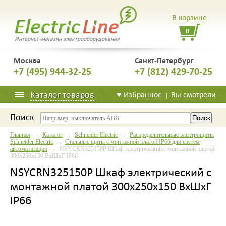
В корзине
0
Интернет-магазин электрооборудования
Москва
Санкт-Петербург
+7 (495) 944-32-25
+7 (812) 429-70-25
Каталог товаров
♥
Избранное
Вы смотрели
|
Поиск
Главная
→
Каталог
→
Schneider Electric
→
Распределительные электрощиты
Schneider Electric
→
Стальные щиты с монтажной платой IP66 для систем
автоматизации
→ NSYCRN325150P Шкаф электрический с монтажной платой
300x250x150 ВхШхГ IP66
NSYCRN325150P Шкаф электрический с
монтажной платой 300x250x150 ВхШхГ
IP66