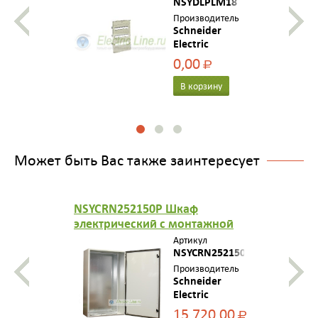
NSYDLPLM18
Производитель
Schneider
Electric
0,00
Р
В корзину
Может быть Вас также заинтересует
NSYCRN252150P Шкаф
электрический с монтажной
панелью 250x200x150 ВхШхГ
Артикул
IP66
NSYCRN252150P
Производитель
Schneider
Electric
15 720,00
Р