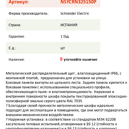
Артикул:
NSYCRN325150P
Фирма производитель:
Schneider Electric
Страна:
ИСПАНИЯ
Гарантия:
1 Год
Е.д.:
шт
уточняйте наличие
Наличие:
Металический распределительный щит , влагозащищенный IP66, с
монтажной платой, предназначен для установки на улице .
Боковые панели выгнуты из цельного листа. Задняя панель крепится к
боковым панелям с использованием специального профиля,
обеспечивающего пыле- и влагонепроницаемость. Наружная и
внутренняя поверхности шкафа покрыты текстурированной эпоксидно-
полиэфирной эмалью серого цвета RAL 7035.
? Благодаря своей прочности металлические шкафы идеально
подходят для эксплуатации в помещениях, где они могут подвергаться
внешним механическим воздействиям.
? Наружная установка: в соответствии со стандартом МЭК 62208
касательно типовых испытаний,оговоренных в §9.12 (стойкость к
ультрафиолетовому излучению) и в §9.13 (стойкость к коррозии).