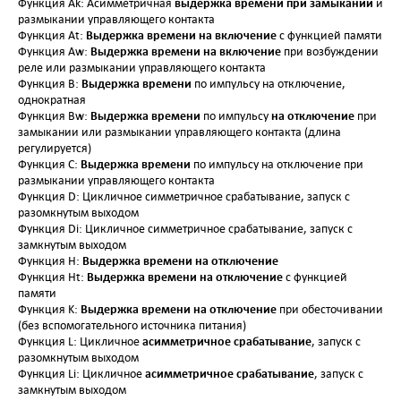
выдержка времени при замыкании
Функция Ak: Асимметричная
и
размыкании управляющего контакта
Выдержка времени на включение
Функция At:
с функцией памяти
Выдержка времени на включение
Функция Aw:
при возбуждении
реле или размыкании управляющего контакта
Выдержка времени
Функция B:
по импульсу на отключение,
однократная
Выдержка времени
на отключение
Функция Bw:
по импульсу
при
замыкании или размыкании управляющего контакта (длина
регулируется)
Выдержка времени
Функция C:
по импульсу на отключение при
размыкании управляющего контакта
Функция D: Цикличное симметричное срабатывание, запуск с
разомкнутым выходом
Функция Di: Цикличное симметричное срабатывание, запуск с
замкнутым выходом
Выдержка времени на отключение
Функция H:
Выдержка времени на отключение
Функция Ht:
с функцией
памяти
Выдержка времени на отключение
Функция K:
при обесточивании
(без вспомогательного источника питания)
асимметричное срабатывание
Функция L: Цикличное
, запуск с
разомкнутым выходом
асимметричное срабатывание
Функция Li: Цикличное
, запуск с
замкнутым выходом