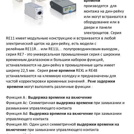
времени
производятся для
монтажа на дин-рейку
или могут встраиватся в
оборудование или в
двери и панели
электрощитов. Серия
RE11 имеет модульныю конструкцию и встраивается в любой
электрический щиток на дин-рейку, есть модели с
релейным RE11R... или RE11L... полупроводниковым выходом ,
серия RE7 - это универсальная промышленная серия с широким
временным диапазоном и большим набором функций,
устанавливаются на дин-рейку в промышленные щиты имеет
реле времени
ширину 22,5 мм . Серия
REXL и RE48
устанавливаются на клеммную колодку и предназначены для
Реле задержки
частой корректировки временных значений .
времени
могут выполнять различные функции :
Выдержка времени на включение
Функция A :
выдержка времени
Функция Ac: Симметричная
при замыкании и
размыкании управляющего контакта
Выдержка времени на включение
Функция Ad:
при замыкании
управляющего контакта
выдержки времени на
Функция Ah: Один цикл симметричной
включение
при замыкании управляющего контакта