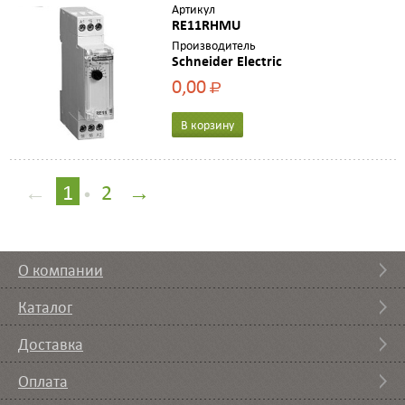
Артикул
RE11RHMU
Производитель
Schneider Electric
0,00
Р
В корзину
←
1
2
→
•
О компании
Каталог
Доставка
Оплата