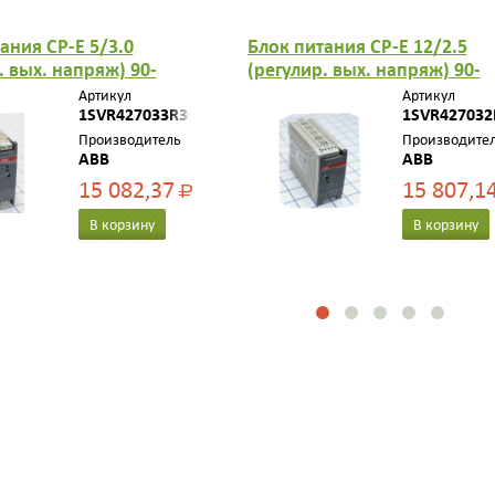
ания CP-E 5/3.0
Блок питания CP-E 12/2.5
. вых. напряж) 90-
(регулир. вых. напряж) 90-
/ 120-370В DC, выход
265В AC / 120-370В DC, выхо
Артикул
Артикул
.0A 1SVR427033R3000
1SVR427033R3000
12В DC /2.5A
1SVR427032
1SVR427032R1000
Производитель
Производите
ABB
ABB
15 082,37
15 807,1
Р
В корзину
В корзину