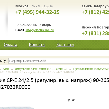
Москва
Санкт-Петербу
Пн • Пт с 8 до 16
+7 (495) 944-32-25
+7 (812) 42
Игорь
+7 (926) 556-06-37
Нижний Новго
E-mail:
info@electricline.ru
+7 (831) 28
Оплата
Новости
Контакты
огу
→
ABB
→
Импульсные блоки питания ABB серии CP
→
Промышленные импульсные 
 AC / 120-370В DC, выход 24В DC /2.5A 1SVR427032R0000
я CP-E 24/2.5 (регулир. вых. напряж) 90-26
427032R0000
Цена: