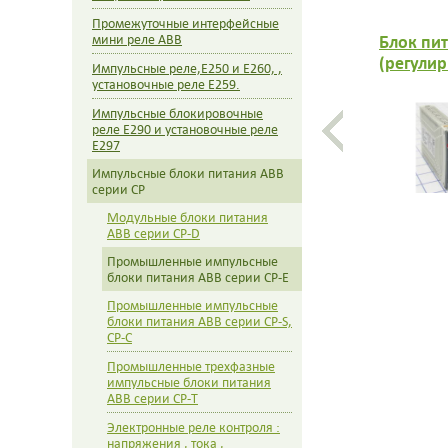
Промежуточные интерфейсные
Блок пит
мини реле ABB
(регулир
Импульсные реле,E250 и E260, ,
265В AC 
установочные реле E259.
5В DC /3
Импульсные блокировочные
реле E290 и установочные реле
E297
Импульсные блоки питания ABB
серии CP
Модульные блоки питания
ABB серии CP-D
Промышленные импульсные
блоки питания ABB серии CP-E
Промышленные импульсные
блоки питания ABB серии CP-S,
CP-C
Промышленные трехфазные
импульсные блоки питания
ABB серии CP-T
Электронные реле контроля :
напряжения , тока ,