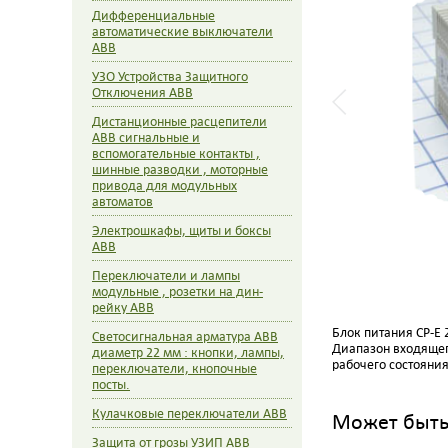
Дифференциальные
автоматические выключатели
ABB
УЗО Устройства Защитного
Отключения ABB
Дистанционные расцепители
ABB сигнальные и
вспомогательные контакты ,
шинные разводки , моторные
привода для модульных
автоматов
Электрошкафы, щиты и боксы
ABB
Переключатели и лампы
модульные , розетки на дин-
рейку ABB
Блок питания CP-E 
Светосигнальная арматура ABB
Диапазон входящег
диаметр 22 мм : кнопки, лампы,
рабочего состояни
переключатели, кнопочные
посты.
Кулачковые переключатели ABB
Может быть 
Защита от грозы УЗИП ABB