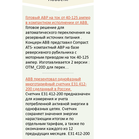
Готовый АВР на ток от 40-125 ампер
в компактном исполнении от АВВ.
Готовое решение для
автоматического переключения на
резервный источник питания .
Концерн АВВ представил Compact
ATS- компактный АВР на базе
реверсивного рубильника с
моторным приводом на ток 40-125
ампер. Изготавливается 2 версии :
OTM_C20D для перек...
ABB презентовал однофазный
многотарифный счетчик E31 412-
200 сделанный в России.
Счетчик E31 412-200 предназначен
для измерения и учета
потребленной активной энергии в
однофазных цепях. Счетчик
сохраняет значения энергии
нарастающим итогом и по
отдельным тарифам, а также по
окончании каждого из 12
предыдущих месяцев. E31 412-200
...