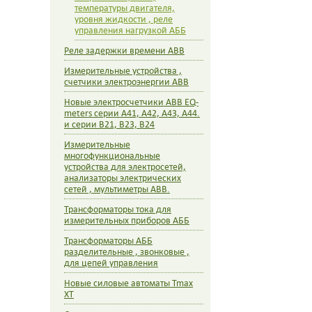
температуры двигателя,
уровня жидкости , реле
управления нагрузкой АББ
Реле задержки времени ABB
Измерительные устройства ,
счетчики электроэнергии ABB
Новые электросчетчики ABB EQ-
meters серии А41, A42, A43, A44.
и серии B21, B23, B24
Измерительные
многофункциональные
устройства для электросетей,
анализаторы электрических
сетей , мультиметры ABB.
Трансформаторы тока для
измерительных приборов АББ
Трансформаторы АББ
разделительные , звонковые ,
для цепей управления
Новые силовые автоматы Tmax
XT