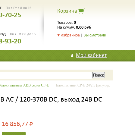
рг
Пн • Пт с 8 до 16
Корзина
9-70-25
0
Товаров:
0,00 руб
На сумму:
род
Пн • Пт с 8 до 16
♥
Избранное
|
Вы смотрели
8-93-20
Мой кабинет
блоки питания ABB серии CP-E
→ Блок питания CP-E 24/2.5 (регулир.
5В AC / 120-370В DC, выход 24В DC
16 856,77
Р