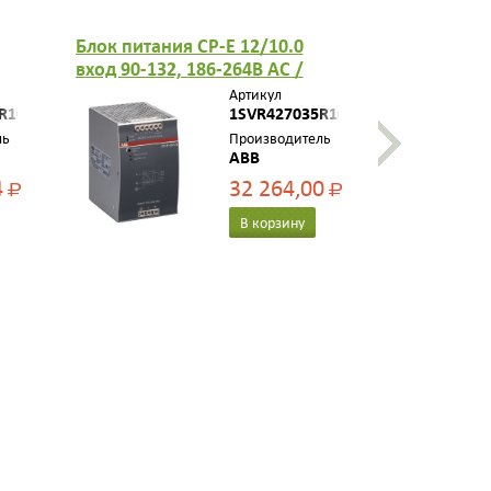
Блок питания CP-E 12/10.0
Блок питан
вход 90-132, 186-264В AC /
(регулир. 
д
210-370В DC, выход 12В DC /
90-265В AC
Артикул
R1000
10A 1SVR427035R1000
1SVR427035R1000
выход 24В 
1SVR42703
ль
Производитель
ABB
4
32 264,00
Р
Р
В корзину