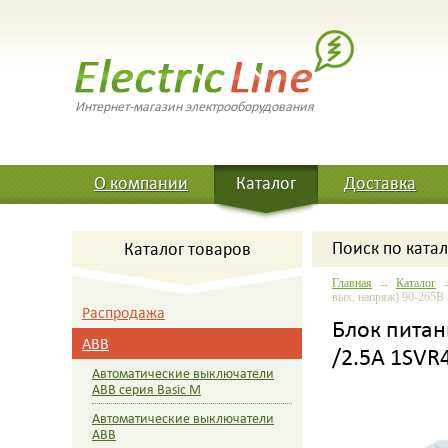
Интернет-магазин электрооборудования
О компании
Каталог
Доставка
Поиск
по катал
Каталог товаров
Главная
→
Каталог
вых. напряж) 90-265В
Распродажа
Блок питани
ABB
/2.5A 1SVR
Автоматические выключатели
ABB серия Basic M
Автоматические выключатели
ABB