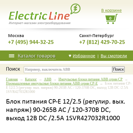
В корзине
0
Интернет-магазин электрооборудования
Москва
Санкт-Петербург
+7 (495) 944-32-25
+7 (812) 429-70-25
Каталог товаров
♥
Избранное
Вы смотрели
|
Поиск
Главная
→
Каталог
→
ABB
→
Импульсные блоки питания ABB серии CP
→
Промышленные импульсные блоки питания ABB серии CP-E
→ Блок питания CP-
E 12/2.5 (регулир. вых. напряж) 90-265В AC / 120-370В DC, выход 12В DC /2.5A
1SVR427032R1000
Блок питания CP-E 12/2.5 (регулир. вых.
напряж) 90-265В AC / 120-370В DC,
выход 12В DC /2.5A 1SVR427032R1000