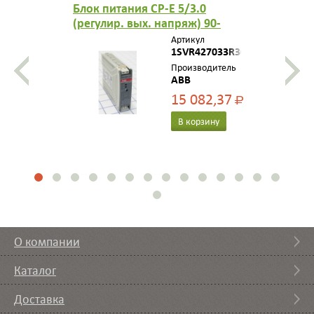
Блок питания CP-E 5/3.0
(регулир. вых. напряж) 90-
265В AC / 120-370В DC, выход
Артикул
5В DC /3.0A 1SVR427033R3000
1SVR427033R3000
Производитель
ABB
15 082,37
Р
В корзину
О компании
Каталог
Доставка