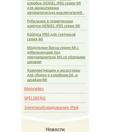
коробки HENSEL IP65 серии MI
для миниатюрных
автоматических выключателей .
Рубильник в герметичном
корпусе HENSEL IP65 серии MI
Корпуса IP65 для счетчиков
серия MI
Модульные боксы серии MI c
рубильниками под
предохранители NH со сборными
шинами
Комплектующие и аксессуары
для сборки к коробкам DK, и
шкафам MI
Mennekes
SPELSBERG
Электрооборудование IP68
Новости