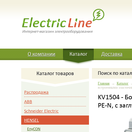
Интернет-магазин электрооборудования
О компании
Каталог
Доставка
Поиск
по катал
Каталог товаров
Главная
→
Каталог
встроенными эластичны
Распродажа
KV1504 - Б
ABB
PE-N, с заг
Schneider Electric
HENSEL
EnyCON