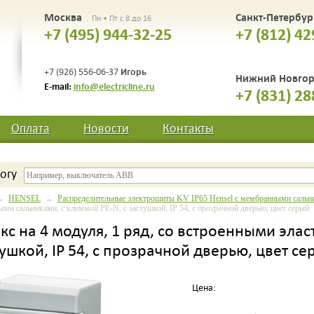
Москва
Санкт-Петербу
Пн • Пт с 8 до 16
+7 (495) 944-32-25
+7 (812) 42
Игорь
+7 (926) 556-06-37
Нижний Новго
E-mail:
info@electricline.ru
+7 (831) 28
Оплата
Новости
Контакты
огу
→
HENSEL
→
Распределительные электрощиты KV IP65 Hensel c мембранными сальни
ми сальниками, с клеммой PE-N, с заглушкой, IP 54, с прозрачной дверью, цвет серый
окс на 4 модуля, 1 ряд, со встроенными эл
лушкой, IP 54, с прозрачной дверью, цвет с
Цена: