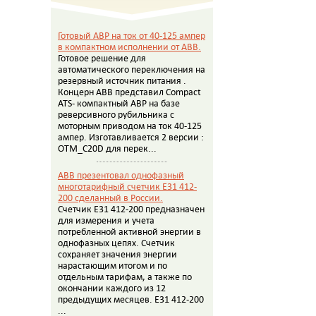
Готовый АВР на ток от 40-125 ампер
в компактном исполнении от АВВ.
Готовое решение для
автоматического переключения на
резервный источник питания .
Концерн АВВ представил Compact
ATS- компактный АВР на базе
реверсивного рубильника с
моторным приводом на ток 40-125
ампер. Изготавливается 2 версии :
OTM_C20D для перек...
ABB презентовал однофазный
многотарифный счетчик E31 412-
200 сделанный в России.
Счетчик E31 412-200 предназначен
для измерения и учета
потребленной активной энергии в
однофазных цепях. Счетчик
сохраняет значения энергии
нарастающим итогом и по
отдельным тарифам, а также по
окончании каждого из 12
предыдущих месяцев. E31 412-200
...