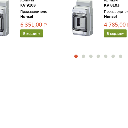
Артикул
Артикул
ами, с клеммой PE-N,
KV 9103
сальниками, без клеммы PE
KV 8103
чной дверью, цвет
N, IP 65, с прозрачной
Производитель
Производите
Hensel
Hensel
дверью, цвет серый
6 351,00
4 785,00
Р
В корзину
В корзину