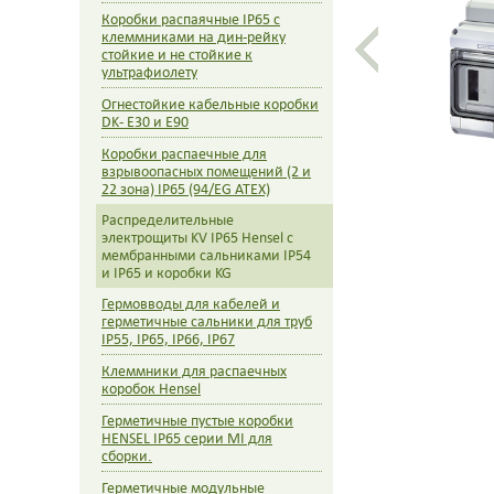
сальник
Коробки распаячные IP65 с
клеммниками на дин-рейку
с прозра
стойкие и не стойкие к
серый
ультрафиолету
Огнестойкие кабельные коробки
DK- E30 и E90
Коробки распаечные для
взрывоопасных помещений (2 и
22 зона) IP65 (94/EG ATEX)
Распределительные
электрощиты KV IP65 Hensel c
мембранными сальниками IP54
и IP65 и коробки KG
Гермовводы для кабелей и
герметичные сальники для труб
IP55, IP65, IP66, IP67
Клеммники для распаечных
коробок Hensel
Герметичные пустые коробки
HENSEL IP65 серии MI для
сборки.
Герметичные модульные