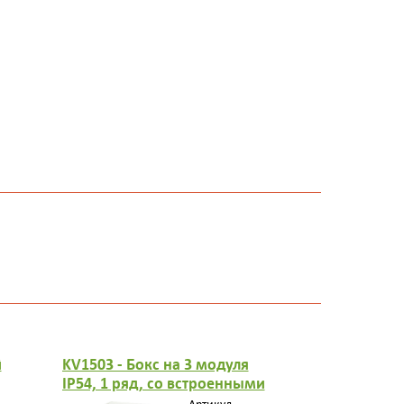
й
KV1503 - Бокс на 3 модуля
KV1603 - Б
IP54, 1 ряд, со встроенными
модуля,IP5
эластичными сальниками, с
встроенны