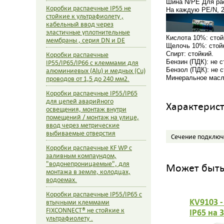
Шина N/PE Для ра
Коробки распаечные IP55 не
На каждую PE/N, 2
стойкие к ультрафиолету ,
кабельный ввод через
эластичные уплотнительные
Кислота 10%: стой
мембраны , серия DN и DE
Щелочь 10%: стой
Коробки распаечные
Спирт: стойкий.
IP55/IP65/IP66 с клеммами для
Бензин (ПДК): не с
алюминиевых (Alu) и медных (Cu)
Бензол (ПДК): не с
проводов от 1,5 до 240 мм2.
Минеральное масло
Коробки распаечные IP55/IP65
для цепей аварийного
Характерис
освещения, монтаж внутри
помещений / монтаж на улице,
ввод через метрические
выбиваемые отверстия
Сечение подключ
Коробки распаечные KF WP с
заливным компаундом,
"водонепроницаемые", для
Может быть 
монтажа в земле, колодцах,
водоемах.
Коробки распаечные IP55/IP65 с
KV9103 -
втычными клеммами
FIXCONNECT® не стойкие к
IP65 на 
ультрафиолету .
встроен