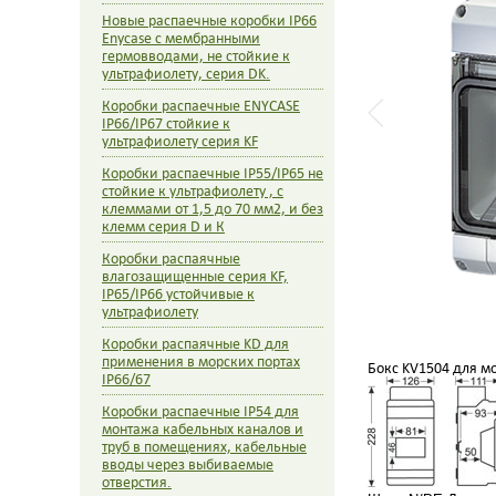
Новые распаечные коробки IP66
Enycase с мембранными
гермовводами, не стойкие к
ультрафиолету, серия DK.
Коробки распаечные ENYCASE
IP66/IP67 стойкие к
ультрафиолету серия KF
Коробки распаечные IP55/IP65 не
стойкие к ультрафиолету , с
клеммами от 1,5 до 70 мм2, и без
клемм серия D и К
Коробки распаячные
влагозащищенные серия KF,
IP65/IP66 устойчивые к
ультрафиолету
Коробки распаячные KD для
применения в морских портах
Бокс KV1504 для мо
IP66/67
Коробки распаечные IP54 для
монтажа кабельных каналов и
труб в помещениях, кабельные
вводы через выбиваемые
отверстия.