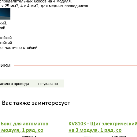
спределительных боксов на 4 модуля.
 х 25 мм?, 4 x 4 мм?, для медных проводников.
кий.
кий.
тойкий.
тойкий.
: частично стойкий
тики
аемого провода
не указано
Вас также заинтересует
 Бокс для автоматов
KV8103 - Щит электрически
3 модуля, 1 ряд, со
на 3 модуля, 1 ряд, со
ными эластичными
встроенными эластичными