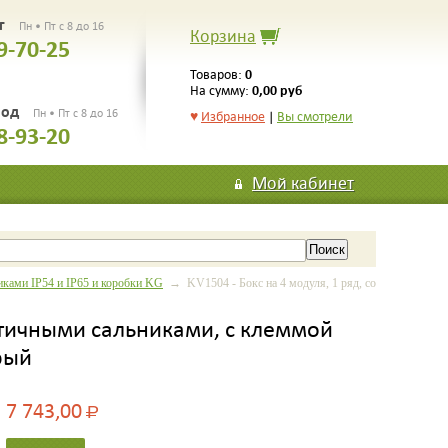
рг
Пн • Пт с 8 до 16
Корзина
9-70-25
0
Товаров:
0,00 руб
На сумму:
род
Пн • Пт с 8 до 16
♥
Избранное
|
Вы смотрели
8-93-20
Мой кабинет
ками IP54 и IP65 и коробки KG
→ KV1504 - Бокс на 4 модуля, 1 ряд, со
астичными сальниками, с клеммой
ерый
7 743,00
Р