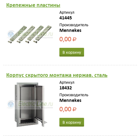
Крепежные плaстины
Артикул
41445
Производитель
Mennekes
0,00
Р
В корзину
Корпус скрытого монтaжa нержaв. стaль
Артикул
18432
Производитель
Mennekes
0,00
Р
В корзину