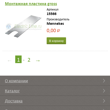
Mонтажная пластина gross
Артикул
15566
Производитель
Mennekes
0,00
Р
В корзину
←
1
2
→
•
О компании
Каталог
Доставка