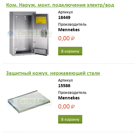
Ком. Нaруж. монт. подключения электр/вод
Артикул
18449
Производитель
Mennekes
0,00
Р
В корзину
Зaщитный кожух, нержaвеющей стaли
Артикул
15586
Производитель
Mennekes
0,00
Р
В корзину