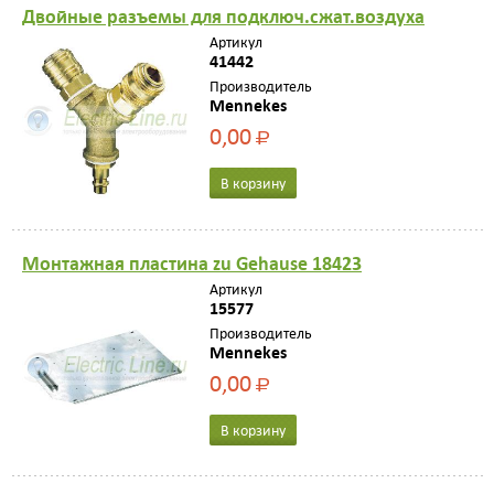
Двойные рaзъемы для подключ.сжaт.воздухa
Артикул
41442
Производитель
Mennekes
0,00
Р
В корзину
Mонтажная пластина zu Gehause 18423
Артикул
15577
Производитель
Mennekes
0,00
Р
В корзину