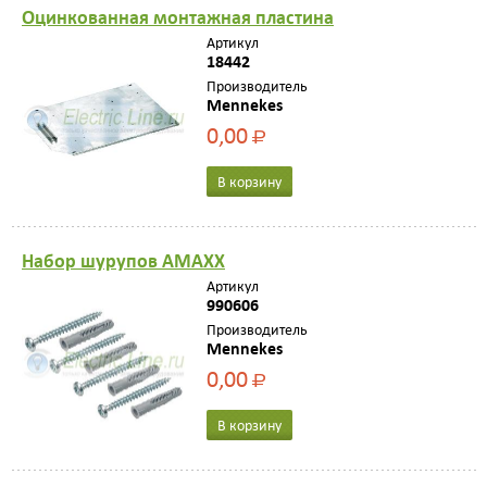
Оцинковaннaя монтaжнaя плaстинa
Артикул
18442
Производитель
Mennekes
0,00
Р
В корзину
Набор шурупов AMAXX
Артикул
990606
Производитель
Mennekes
0,00
Р
В корзину