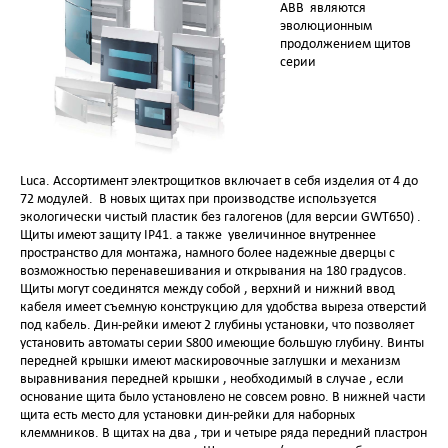
ABB являются
эволюционным
продолжением щитов
серии
Luca. Ассортимент электрощитков включает в себя изделия от 4 до
72 модулей. В новых щитах при производстве используется
экологически чистый пластик без галогенов (для версии GWT650) .
Щиты имеют защиту IP41. а также увеличинное внутреннее
пространство для монтажа, намного более надежные дверцы с
возможностью перенавешивания и открывания на 180 градусов.
Щиты могут соединятся между собой , верхний и нижний ввод
кабеля имеет съемную конструкцию для удобства выреза отверстий
под кабель. Дин-рейки имеют 2 глубины установки, что позволяет
установить автоматы серии S800 имеющие большую глубину. Винты
передней крышки имеют маскировочные заглушки и механизм
выравнивания передней крышки , необходимый в случае , если
основание щита было установлено не совсем ровно. В нижней части
щита есть место для установки дин-рейки для наборных
клеммников. В щитах на два , три и четыре ряда передний пластрон