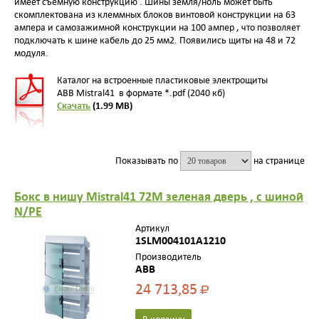
имеет съемную конструкцию . Шины земля/ноль может быть
скомплектована из клеммных блоков винтовой конструкции на 63
ампера и самозажимной конструкции на 100 ампер , что позволяет
подключать к шине кабель до 25 мм2. Появились щиты на 48 и 72
модуля.
Каталог на встроенные пластиковые электрощиты
ABB Mistral41 в формате *.pdf (2040 кб)
Скачать
(1.99 MB)
Показывать по
на странице
Бокс в нишу Mistral41 72М зеленая дверь , с шиной
N/PE
Артикул
1SLM004101A1210
Производитель
ABB
24 713,85
Р
В корзину