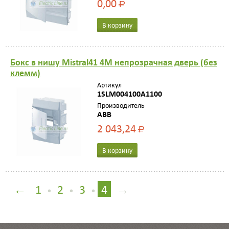
0,00
Р
В корзину
Бокс в нишу Mistral41 4М непрозрачная дверь (без
клемм)
Артикул
1SLM004100A1100
Производитель
ABB
2 043,24
Р
В корзину
←
1
2
3
4
→
•
•
•