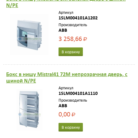
N/PE
Артикул
1SLM004101A1202
Производитель
ABB
3 258,66
Р
В корзину
Бокс в нишу Mistral41 72М непрозрачная дверь, с
шиной N/PE
Артикул
1SLM004101A1110
Производитель
ABB
0,00
Р
В корзину