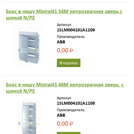
Бокс в нишу Mistral41 54М непрозрачная дверь с
шиной N/PE
Артикул
1SLM004101A1109
Производитель
ABB
0,00
Р
В корзину
Бокс в нишу Mistral41 48М непрозрачная дверь, с
шиной N/PE
Артикул
1SLM004101A1108
Производитель
ABB
0,00
Р