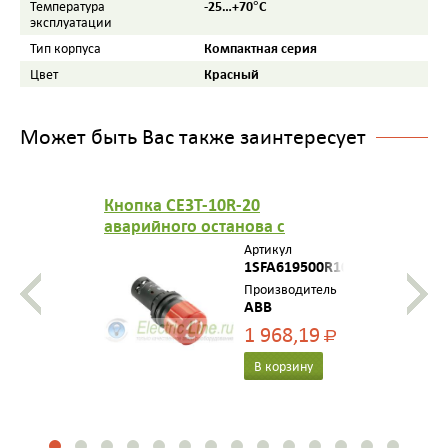
-25…+70°С
Температура
эксплуатации
Компактная серия
Тип корпуса
Красный
Цвет
Может быть Вас также заинтересует
Кнопка CE3T-10R-20
аварийного останова с
фиксацией 2НО отпускание
Артикул
поворотом 30мм
1SFA619500R1021
Производитель
ABB
1 968,19
Р
В корзину