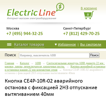
В корзине
0
Интернет-магазин электрооборудования
Москва
Санкт-Петербург
+7 (495) 944-32-25
+7 (812) 429-70-25
Каталог товаров
♥
Избранное
Вы смотрели
|
Поиск
Главная
→
Каталог
→
ABB
→
Светосигнальная арматура ABB диаметр 22 мм :
кнопки, лампы, переключатели, кнопочные посты.
→
Кнопки аварийной остановки
и остановки машин 22 мм компактная серия
→ Кнопка CE4P-10R-02 аварийного
останова с фиксацией 2НЗ отпускание вытягиванием 40мм
Кнопка CE4P-10R-02 аварийного
останова с фиксацией 2НЗ отпускание
вытягиванием 40мм