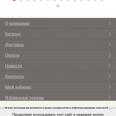
О компании
Каталог
Доставка
Оплата
Новости
Контакты
Мой кабинет
Избранные товары
Вы смотрели
У вас возникли вопросы или сложности с оформлением заказа?
Пришлите на email
Продолжая использовать этот сайт и нажимая кнопку
список требуемого оборудования и мы с вами