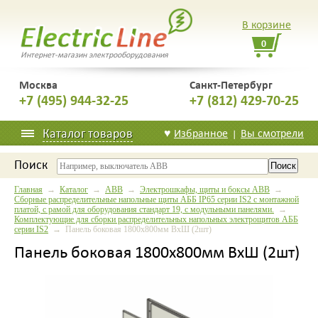
В корзине
0
Интернет-магазин электрооборудования
Москва
Санкт-Петербург
+7 (495) 944-32-25
+7 (812) 429-70-25
Каталог товаров
♥
Избранное
Вы смотрели
|
Поиск
Главная
→
Каталог
→
ABB
→
Электрошкафы, щиты и боксы ABB
→
Сборные распределительные напольные щиты АББ IP65 серии IS2 с монтажной
платой, с рамой для оборудования стандарт 19, с модульными панелями.
→
Комплектующие для сборки распределительных напольных электрощитов АББ
серии IS2
→ Панель боковая 1800x800мм ВхШ (2шт)
Панель боковая 1800x800мм ВхШ (2шт)