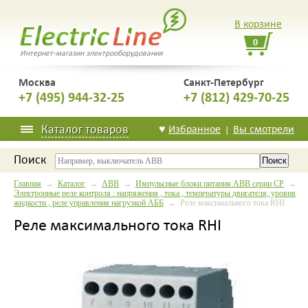
В корзине
0
Интернет-магазин электрооборудования
Москва
Санкт-Петербург
+7 (495) 944-32-25
+7 (812) 429-70-25
Каталог товаров
♥
Избранное
Вы смотрели
|
Поиск
Главная
→
Каталог
→
ABB
→
Импульсные блоки питания ABB серии CP
→
Электронные реле контроля : напряжения , тока , температуры двигателя, уровня
жидкости , реле управления нагрузкой АББ
→ Реле максимального тока RHI
Реле максимального тока RHI