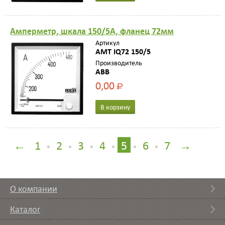
Амперметр, шкала 150/5A, фланец 72мм
Артикул
AMT IQ72 150/5
Производитель
ABB
0,00
Р
В корзину
←
1
2
3
4
5
6
7
→
•
•
•
•
•
•
О компании
Каталог