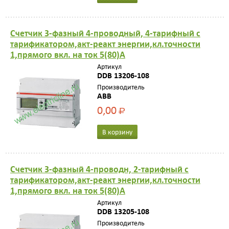
Счетчик 3-фазный 4-проводный, 4-тарифный с
тарификатором,акт-реакт энергии,кл.точности
1,прямого вкл. на ток 5(80)А
Артикул
DDB 13206-108
Производитель
ABB
0,00
Р
В корзину
Счетчик 3-фазный 4-проводн, 2-тарифный c
тарификатором,акт-реакт энергии,кл.точности
1,прямого вкл. на ток 5(80)А
Артикул
DDB 13205-108
Производитель