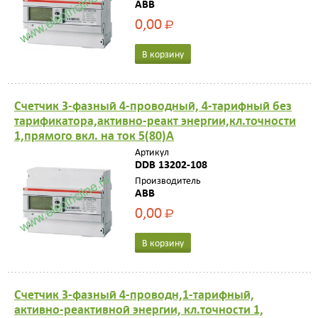
ABB
0,00
Р
В корзину
Счетчик 3-фазный 4-проводный, 4-тарифный без
тарификатора,активно-реакт энергии,кл.точности
1,прямого вкл. на ток 5(80)А
Артикул
DDB 13202-108
Производитель
ABB
0,00
Р
В корзину
Счетчик 3-фазный 4-проводн,1-тарифный,
активно-реактивной энергии, кл.точности 1,