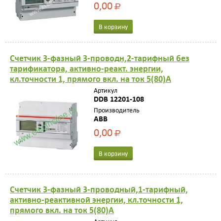
0,00
Р
В корзину
Счетчик 3-фазный 3-проводн,2-тарифный без
тарификатора, активно-реакт. энергии,
кл.точности 1, прямого вкл. на ток 5(80)А
Артикул
DDB 12201-108
Производитель
ABB
0,00
Р
В корзину
Счетчик 3-фазный 3-проводный,1-тарифный,
активно-реактивной энергии, кл.точности 1,
прямого вкл. на ток 5(80)А