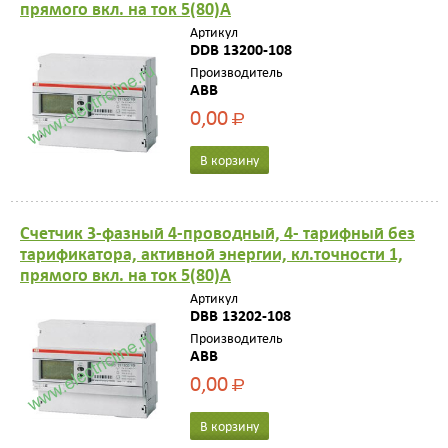
прямого вкл. на ток 5(80)А
Артикул
DDB 13200-108
Производитель
ABB
0,00
Р
В корзину
Счетчик 3-фазный 4-проводный, 4- тарифный без
тарификатора, активной энергии, кл.точности 1,
прямого вкл. на ток 5(80)А
Артикул
DBB 13202-108
Производитель
ABB
0,00
Р
В корзину