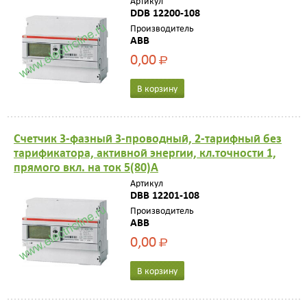
Артикул
DDB 12200-108
Производитель
ABB
0,00
Р
В корзину
Счетчик 3-фазный 3-проводный, 2-тарифный без
тарификатора, активной энергии, кл.точности 1,
прямого вкл. на ток 5(80)А
Артикул
DBB 12201-108
Производитель
ABB
0,00
Р
В корзину