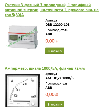
Счетчик 3-фазный 3-проводный, 1-тарифный
активной энергии, кл.точности 1, прямого вкл. на
ток 5(80)А
Артикул
DBB 12200-108
Производитель
ABB
0,00
Р
В корзину
Амперметр, шкала 1000/5A, фланец 72мм
Артикул
AMT IQ72 1000/5
Производитель
ABB
0,00
Р
В корзину