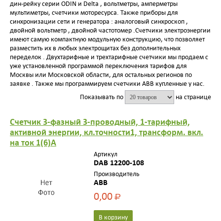
дин-рейку серии ODIN и Delta , вольтметры, амперметры
мультиметры, счетчики моторесурса. Также приборы для
синхронизации сети и генератора : аналоговый синхроскоп ,
двойной вольтметр , двойной частотомер .Счетчики электроэнергии
имеют самую компактную модульную конструкцию, что позволяет
разместить их в любых электрощитах без дополнительных
переделок . Двухтарифные и трехтарифные счетчики мы продаем с
уже установленной программой переключения тарифов для
Москвы или Московской области, для остальных регионов по
заявке . Также мы программируем счетчики ABB купленные у нас.
Показывать по
на странице
Счетчик 3-фазный 3-проводный, 1-тарифный,
активной энергии, кл.точности1, трансформ. вкл.
на ток 1(6)А
Артикул
DAB 12200-108
Производитель
ABB
0,00
Р
В корзину