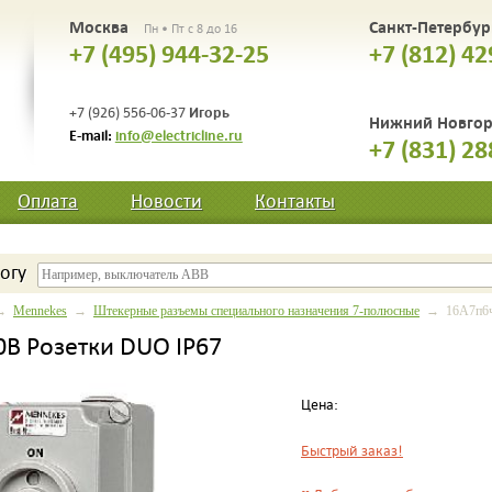
Москва
Санкт-Петербу
Пн • Пт с 8 до 16
+7 (495) 944-32-25
+7 (812) 42
Игорь
+7 (926) 556-06-37
Нижний Новго
E-mail:
info@electricline.ru
+7 (831) 28
Оплата
Новости
Контакты
огу
→
Mennekes
→
Штекерные разъемы специального назначения 7-полюсные
→ 16A7п6ч4
B Розетки DUO IP67
Цена:
Быстрый заказ!