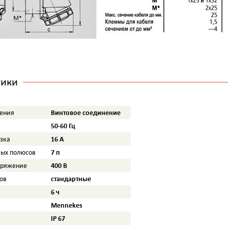
тики
Винтовое соединение
ения
50-60 Гц
16 A
узка
7 п
вых полюсов
400 B
пряжение
стандартные
ов
6 ч
Mennekes
IP 67