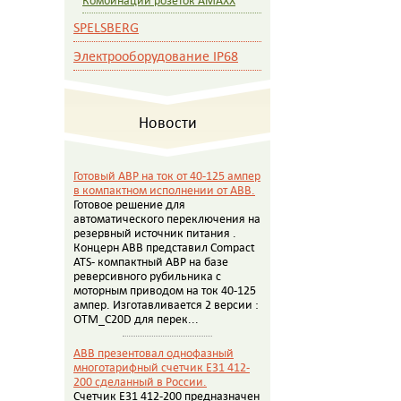
Комбинации розеток AMAXX
SPELSBERG
Электрооборудование IP68
Новости
Готовый АВР на ток от 40-125 ампер
в компактном исполнении от АВВ.
Готовое решение для
автоматического переключения на
резервный источник питания .
Концерн АВВ представил Compact
ATS- компактный АВР на базе
реверсивного рубильника с
моторным приводом на ток 40-125
ампер. Изготавливается 2 версии :
OTM_C20D для перек...
ABB презентовал однофазный
многотарифный счетчик E31 412-
200 сделанный в России.
Счетчик E31 412-200 предназначен