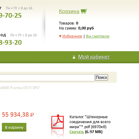
рг
Пн • Пт с 8 до 16
Корзина
9-70-25
0
Товаров:
0,00 руб
На сумму:
род
Пн • Пт с 8 до 16
♥
Избранное
|
Вы смотрели
8-93-20
Мой кабинет
00B Розетки DUO IP67
55 934,38
Р
Каталог "Штекерные
соединения для всего
мира"*.pdf (6970кб)
В корзину
Скачать
(6.97 MB)