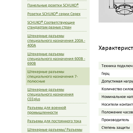
Панельные розетки SCHUKO®
Розетки SCHUKO® серии Cepex
SCHUKO® Cоответствующие
стандартам разных стран
Штекерные разъемы
специального назначения 200A -
400A
Характерис
Штекерные разъемы
специального назначения 600В -
690В
Tехника подключ
Штекерные разъемы
Герц
специального назначения 7-
полюсные
Допустимая нагр
Количество сило
Штекерные разъемы
специального назначения
Номинальное на
CEEplus
Носители контакт
Разъемы для военной
Положение часов
промышленности
Производитель
Разъемы для постоянного тока
Степень защиты
Штекерные разъемы/ Разъемы