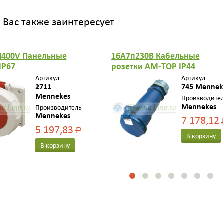
Вас также заинтересует
H400V Панельные
16A7п230B Кабельные
IP67
розетки AM-TOP IP44
Артикул
Артикул
2711
745 Mennek
Mennekes
Производите
Mennekes
Производитель
Mennekes
7 178,12
5 197,83
Р
В корзину
В корзину