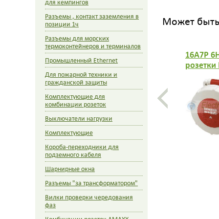
для кемпингов
Разъемы , контакт заземления в
Может быть 
позиции 1ч
Разъемы для морских
термоконтейнеров и терминалов
16A7P 6
Промышленный Ethernet
розетки 
Для пожарной техники и
гражданской защиты
Комплектующие для
комбинации розеток
Выключатели нагрузки
Комплектующие
Короба-переходники для
подземного кабеля
Шарнирные окна
Разъемы "за трансформатором"
Вилки проверки чередования
фаз