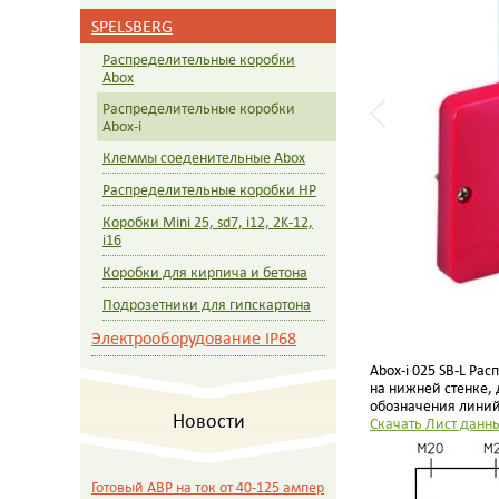
SPELSBERG
Распределительные коробки
Abox
Распределительные коробки
Abox-i
Клеммы соеденительные Abox
Распределительные коробки HP
Коробки Mini 25, sd7, i12, 2K-12,
i16
Коробки для кирпича и бетона
Подрозетники для гипскартона
Электрооборудование IP68
Abox-i 025 SB-L Ра
на нижней стенке,
обозначения линий
Новости
Скачать Лист данных
Готовый АВР на ток от 40-125 ампер