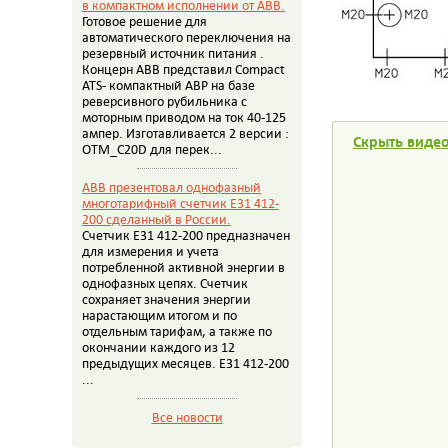
в компактном исполнении от АВВ.
Готовое решение для
автоматического переключения на
резервный источник питания .
Концерн АВВ представил Compact
ATS- компактный АВР на базе
реверсивного рубильника с
моторным приводом на ток 40-125
ампер. Изготавливается 2 версии :
Скрыть видео
OTM_C20D для перек...
ABB презентовал однофазный
многотарифный счетчик E31 412-
200 сделанный в России.
Счетчик E31 412-200 предназначен
для измерения и учета
потребленной активной энергии в
однофазных цепях. Счетчик
сохраняет значения энергии
нарастающим итогом и по
отдельным тарифам, а также по
окончании каждого из 12
предыдущих месяцев. E31 412-200
...
Все новости