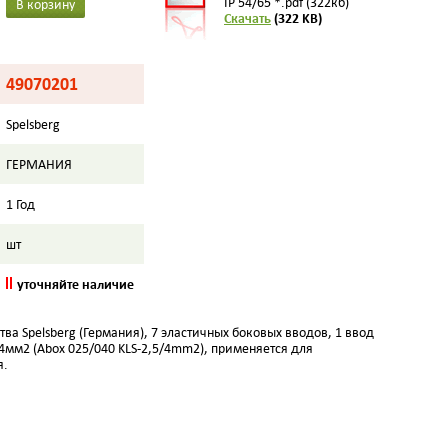
IP 54/65 *.pdf (322кб)
В корзину
Скачать
(322 KB)
49070201
Spelsberg
ГЕРМАНИЯ
1 Год
шт
уточняйте наличие
тва Spelsberg (Германия),
7 эластичных боковых вводов
, 1 ввод
4мм2 (Abox 025/040 KLS-2,5/4mm2), применяется для
я.