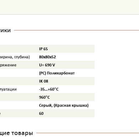
тики
IP 65
80х80х52
ширина, глубина)
U= 690 V
пряжение
(PC) Поликарбонат
IK 08
-35…+60°С
плуатации
960°C
Серый, (Красная крышка)
60
е
щие товары