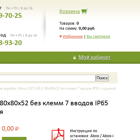
рг
Пн • Пт с 8 до 16
Корзина
9-70-25
0
Товаров:
0,00 руб
На сумму:
род
Пн • Пт с 8 до 16
♥
Избранное
|
Вы смотрели
8-93-20
Мой кабинет
 коробка Abox-i 025 SB-L 80x80x52 без клемм 7 вводов IP65 с красной
 80x80x52 без клемм 7 вводов IP65
я
0,00
Р
Инструкция по
установке Abox / Abox-i