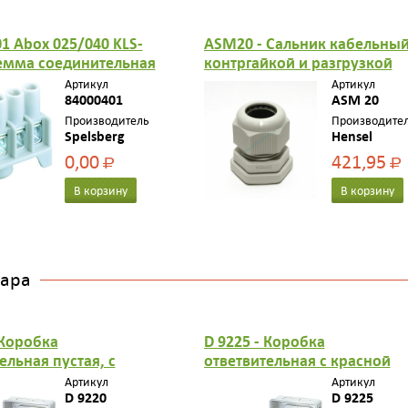
01 Abox 025/040 KLS-
ASM20 - Сальник кабельный
лемма соединительная
контргайкой и разгрузкой
 5 х 2,5/4 мм2
натяжения, герметичная зо
Артикул
Артикул
84000401
6,5-13,5 мм, IP 66, M 20, цве
ASM 20
серый, стойкий к УФ
Производитель
Производите
Spelsberg
Hensel
0,00
421,95
Р
Р
В корзину
В корзину
вара
 Коробка
D 9225 - Коробка
ельная пустая, с
ответвительная с красной
 крышкой, в
крышкой, в комплекте с 4
Артикул
Артикул
те с 4 сальниками
D 9220
сальниками ESM 20, размер
D 9225