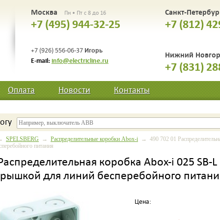
Москва
Санкт-Петербу
Пн • Пт с 8 до 16
+7 (495) 944-32-25
+7 (812) 42
Игорь
+7 (926) 556-06-37
Нижний Новго
E-mail:
info@electricline.ru
+7 (831) 28
Оплата
Новости
Контакты
огу
→
SPELSBERG
→
Распределительные коробки Abox-i
→ 490 702 01 Распределительная
сперебойного питания
 Распределительная коробка Abox-i 025 SB-L
крышкой для линий бесперебойного питани
Цена: