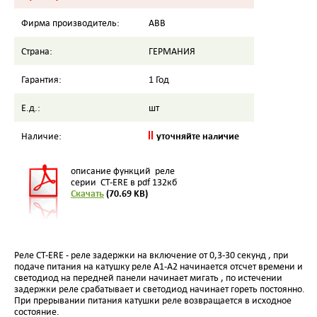
Фирма производитель:
ABB
Страна:
ГЕРМАНИЯ
Гарантия:
1 Год
Е.д.:
шт
уточняйте наличие
Наличие:
описание функций реле
серии CT-ERE в pdf 132кб
Скачать
(70.69 KB)
Реле CT-ERE - реле задержки на включение от 0,3-30 секунд , при
подаче питания на катушку реле A1-A2 начинается отсчет времени и
светодиод на передней панели начинает мигать , по истечении
задержки реле срабатывает и светодиод начинает гореть постоянно.
При прерывании питания катушки реле возвращается в исходное
состояние.