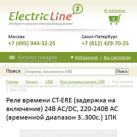
В корзине
0
Интернет-магазин электрооборудования
Москва
Санкт-Петербург
+7 (495) 944-32-25
+7 (812) 429-70-25
Каталог товаров
♥
Избранное
Вы смотрели
|
Поиск
Главная
→
Каталог
→
ABB
→
Реле задержки времени ABB
→ Реле времени
CT-ERE (задержка на включение) 24В AC/DC, 220-240В AC (временной диапазон
3..300с.) 1ПК
Реле времени CT-ERE (задержка на
включение) 24В AC/DC, 220-240В AC
(временной диапазон 3..300с.) 1ПК