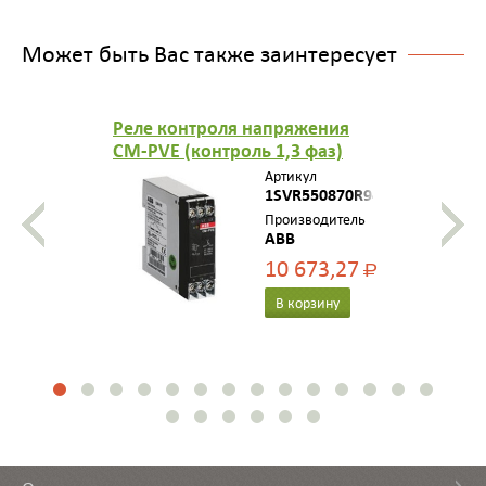
Может быть Вас также заинтересует
Реле контроля напряжения
CM-PVE (контроль 1,3 фаз)
(контроль Umin/max с
Артикул
нейтралью L-N 185..265В AC )
1SVR550870R9400
1НО контакт 1SVR550870R9400
Производитель
ABB
10 673,27
Р
В корзину