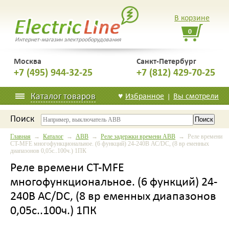
В корзине
0
Интернет-магазин электрооборудования
Москва
Санкт-Петербург
+7 (495) 944-32-25
+7 (812) 429-70-25
Каталог товаров
♥
Избранное
Вы смотрели
|
Поиск
Главная
→
Каталог
→
ABB
→
Реле задержки времени ABB
→ Реле времени
CT-MFE многофункциональное. (6 функций) 24-240В АС/DC, (8 вр еменных
диапазонов 0,05с..100ч.) 1ПК
Реле времени CT-MFE
многофункциональное. (6 функций) 24-
240В АС/DC, (8 вр еменных диапазонов
0,05с..100ч.) 1ПК