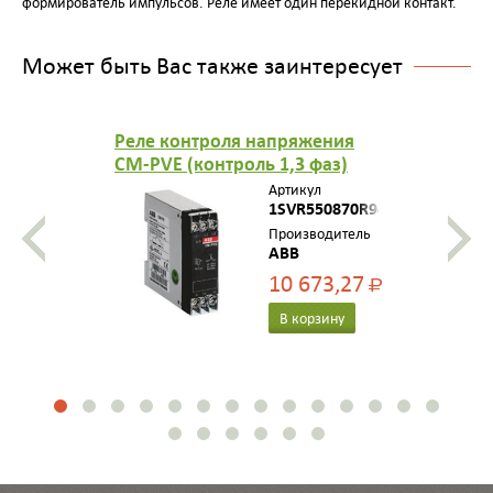
формирователь импульсов. Реле имеет один перекидной контакт.
Может быть Вас также заинтересует
Реле контроля напряжения
CM-PVE (контроль 1,3 фаз)
(контроль Umin/max с
Артикул
нейтралью L-N 185..265В AC )
1SVR550870R9400
1НО контакт 1SVR550870R9400
Производитель
ABB
10 673,27
Р
В корзину